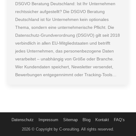
DSGVO Beratung Deutschland: Ist Ihr Unternehmen
rechtssicher aufgestellt? Die DSGVO Beratung
Deutschland ist für Unternehmen kein optionales
Thema, sondern eine unternehmerische Pflicht. Die
Datenschutz-Grundverordnung (DSGVO) gilt seit 2018
verbindlich in allen EU-Mitgliedstaaten und betrifft
jedes Unternehmen, das personenbezogene Daten
verarbeitet – unabhängig von Größe oder Branche.
Wer Kundendaten speichert, Newsletter versendet,
Bewerbungen entgegennimmt oder Tracking-Tools…
Datenschutz
Impressum
Sitemap
Blog
Kontakt
FAQ’s
2026 © Copyright by C-onsulting. All rights reserved.