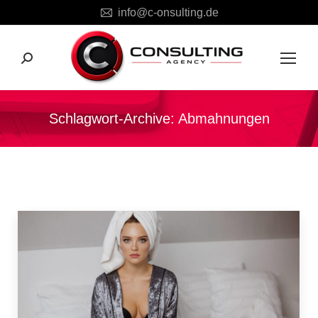
info@c-onsulting.de
Search:
Schlagwort-Archive:
Abmahnungen
Sie befinden sich hier: