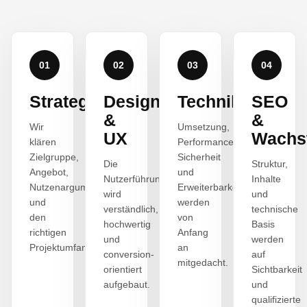
01
02
03
04
Strategie
Design
Technik
SEO
&
&
Wir
Umsetzung,
UX
Wachs
klären
Performance,
Zielgruppe,
Sicherheit
Die
Struktur,
Angebot,
und
Nutzerführung
Inhalte
Nutzenargumente
Erweiterbarkeit
wird
und
und
werden
verständlich,
technische
den
von
hochwertig
Basis
richtigen
Anfang
und
werden
Projektumfang.
an
conversion-
auf
mitgedacht.
orientiert
Sichtbarkeit
aufgebaut.
und
qualifizierte