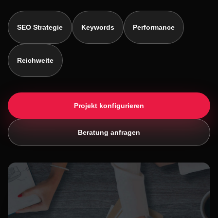
SEO Strategie
Keywords
Performance
Reichweite
Projekt konfigurieren
Beratung anfragen