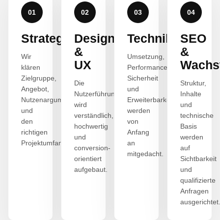
01
02
03
04
Strategie
Design
Technik
SEO
&
&
Wir
Umsetzung,
UX
Wachs
klären
Performance,
Zielgruppe,
Sicherheit
Die
Struktur,
Angebot,
und
Nutzerführung
Inhalte
Nutzenargumente
Erweiterbarkeit
wird
und
und
werden
verständlich,
technische
den
von
hochwertig
Basis
richtigen
Anfang
und
werden
Projektumfang.
an
conversion-
auf
mitgedacht.
orientiert
Sichtbarkeit
aufgebaut.
und
qualifizierte
Anfragen
ausgerichtet