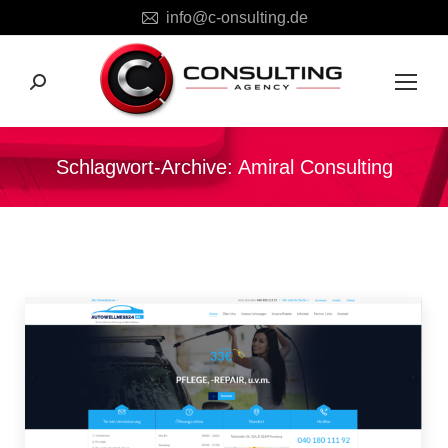
info@c-onsulting.de
Search:
Schlagwort-Archive:
Amiral Consulting
Sie befinden sich hier: