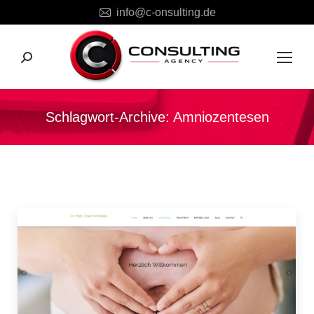
info@c-onsulting.de
Search:
Schlagwort-Archive:
Amniozentesen
Sie befinden sich hier: