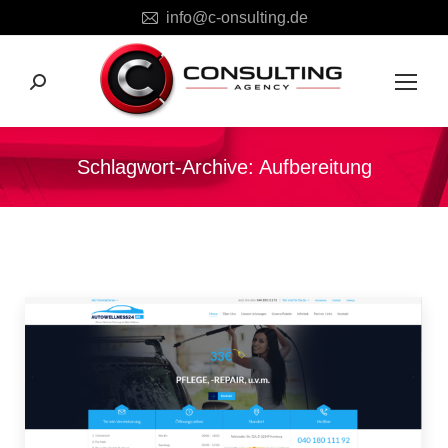
info@c-onsulting.de
Search:
Schlagwort-Archive:
Aufbereitung
Sie befinden sich hier: