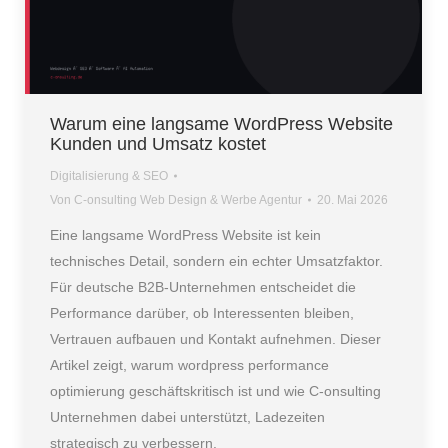
Warum eine langsame WordPress Website
Kunden und Umsatz kostet
Digitalisierung & SEO
Von
C-onsulting Web Design & Werbe Agentur
20. Mai 2026
Eine langsame WordPress Website ist kein
technisches Detail, sondern ein echter Umsatzfaktor.
Für deutsche B2B-Unternehmen entscheidet die
Performance darüber, ob Interessenten bleiben,
Vertrauen aufbauen und Kontakt aufnehmen. Dieser
Artikel zeigt, warum wordpress performance
optimierung geschäftskritisch ist und wie C-onsulting
Unternehmen dabei unterstützt, Ladezeiten
strategisch zu verbessern.