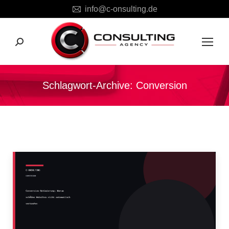
info@c-onsulting.de
Search:
Schlagwort-Archive:
Conversion
Sie befinden sich hier: