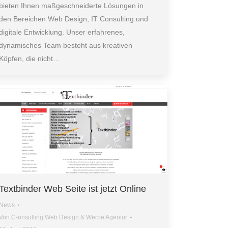
bieten Ihnen maßgeschneiderte Lösungen in
den Bereichen Web Design, IT Consulting und
digitale Entwicklung. Unser erfahrenes,
dynamisches Team besteht aus kreativen
Köpfen, die nicht…
Textbinder Web Seite ist jetzt Online
News
Von
C-onsulting Web Design & Werbe Agentur