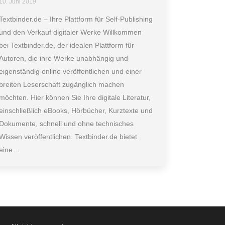
10. Juni 2019
Textbinder.de – Ihre Plattform für Self-Publishing
und den Verkauf digitaler Werke Willkommen
bei Textbinder.de, der idealen Plattform für
Autoren, die ihre Werke unabhängig und
eigenständig online veröffentlichen und einer
breiten Leserschaft zugänglich machen
möchten. Hier können Sie Ihre digitale Literatur,
einschließlich eBooks, Hörbücher, Kurztexte und
Dokumente, schnell und ohne technisches
Wissen veröffentlichen. Textbinder.de bietet
eine…