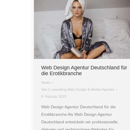
Web Design Agentur Deutschland für
die Erotikbranche
News
Von
C-onsulting Web Design & Werbe Agentur
9. Februar 2025
Web Design Agentur Deutschland für die
Erotikbranche Als Web Design Agentur
Deutschland entwickeln wir professionelle,
diskrete und rechtssichere Websites für