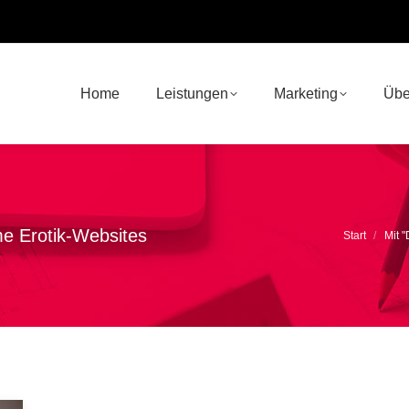
Home
Leistungen
Marketing
Übe
 Erotik-Websites
Sie befinde
Start
Mit 