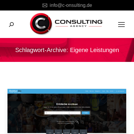
info@c-onsulting.de
Search:
Schlagwort-Archive:
Eigene Leistungen
Sie befinden sich hier: