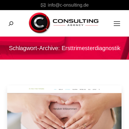
info@c-onsulting.de
Search:
Schlagwort-Archive:
Ersttrimesterdiagnostik
Sie befinden sich hier: