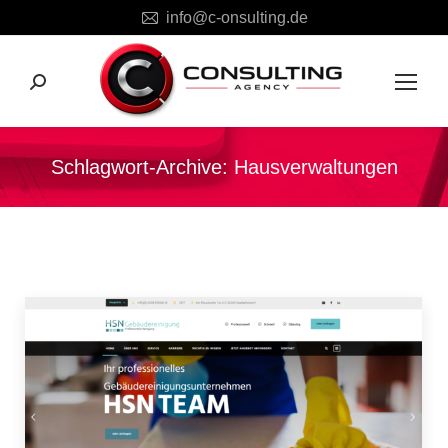
info@c-onsulting.de
Search:
Schlagwort-Archive:
Hausverwaltungen
Sie befinden sich hier: