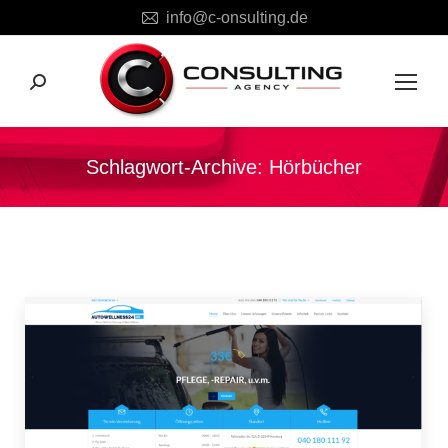
info@c-onsulting.de
Search:
Schlagwort-Archive:
Hörbücher
Sie befinden sich hier: