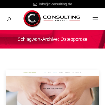
info@c-onsulting.de
Search:
Schlagwort-Archive:
Osteoporose
Sie befinden sich hier: