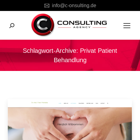
info@c-onsulting.de
Search:
Schlagwort-Archive:
Privat Patient
Behandlung
Sie befinden sich hier: