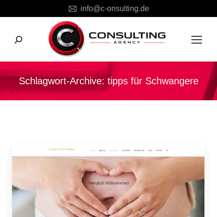
info@c-onsulting.de
Search:
Schlagwort-Archive:
tipps für Schwangere
Sie befinden sich hier: