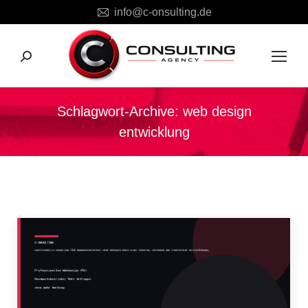
info@c-onsulting.de
Search:
Schlagwort-Archive:
web design
entwicklung
Sie befinden sich hier: