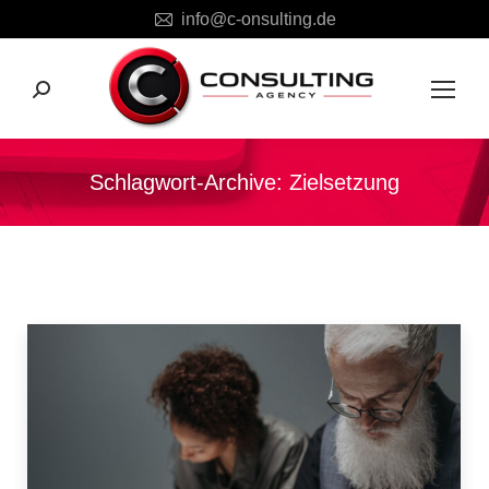
info@c-onsulting.de
Search:
Schlagwort-Archive:
Zielsetzung
Sie befinden sich hier: