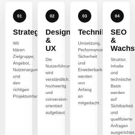
01
02
03
04
Strategie
Design
Technik
SEO
&
&
Wir
Umsetzung,
UX
Wachs
klären
Performance,
Zielgruppe,
Sicherheit
Die
Struktur,
Angebot,
und
Nutzerführung
Inhalte
Nutzenargumente
Erweiterbarkeit
wird
und
und
werden
verständlich,
technische
den
von
hochwertig
Basis
richtigen
Anfang
und
werden
Projektumfang.
an
conversion-
auf
mitgedacht.
orientiert
Sichtbarkeit
aufgebaut.
und
qualifizierte
Anfragen
ausgerichtet