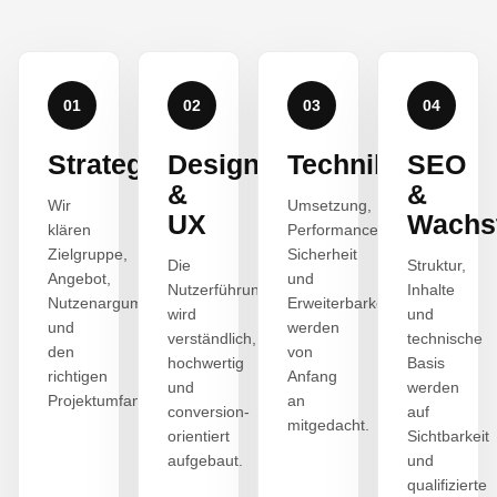
01
02
03
04
Strategie
Design
Technik
SEO
&
&
Wir
Umsetzung,
UX
Wachs
klären
Performance,
Zielgruppe,
Sicherheit
Die
Struktur,
Angebot,
und
Nutzerführung
Inhalte
Nutzenargumente
Erweiterbarkeit
wird
und
und
werden
verständlich,
technische
den
von
hochwertig
Basis
richtigen
Anfang
und
werden
Projektumfang.
an
conversion-
auf
mitgedacht.
orientiert
Sichtbarkeit
aufgebaut.
und
qualifizierte