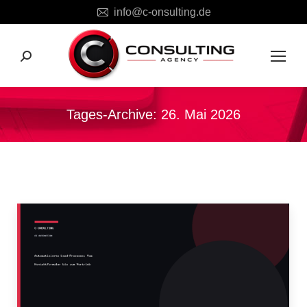
info@c-onsulting.de
Search:
Tages-Archive:
26. Mai 2026
Sie befinden sich hier: