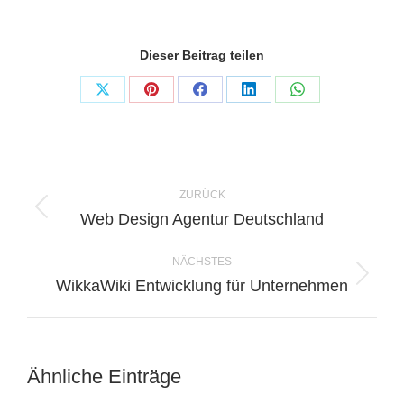
Dieser Beitrag teilen
Share
Share
Share
Share
Share
on
on
on
on
on
X
Pinterest
Facebook
LinkedIn
WhatsApp
Kommentarnavigation
ZURÜCK
Vorheriger
Web Design Agentur Deutschland
Beitrag:
NÄCHSTES
Nächster
WikkaWiki Entwicklung für Unternehmen
Beitrag:
Ähnliche Einträge