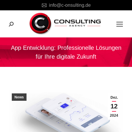
info@c-onsulting.de
Search:
App Entwicklung: Professionelle Lösungen
für Ihre digitale Zukunft
Sie befinden sich hier:
News
Dez.
12
2024