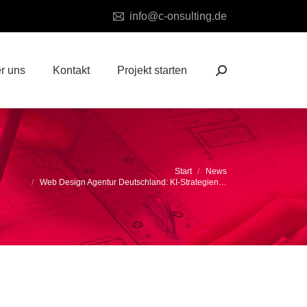
info@c-onsulting.de
r uns
Kontakt
Projekt starten
Search:
efinden sich hier:
Start
News
Web Design Agentur Deutschland: KI-Strategien…