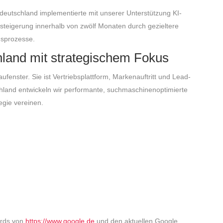
eutschland implementierte mit unserer Unterstützung KI-
steigerung innerhalb von zwölf Monaten durch gezieltere
gsprozesse.
land mit strategischem Fokus
ufenster. Sie ist Vertriebsplattform, Markenauftritt und Lead-
hland entwickeln wir performante, suchmaschinenoptimierte
egie vereinen.
dards von
https://www.google.de
und den aktuellen Google