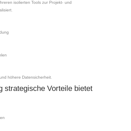
reren isolierten Tools zur Projekt- und
isiert.
ndung
hlen
und höhere Datensicherheit.
trategische Vorteile bietet
gen