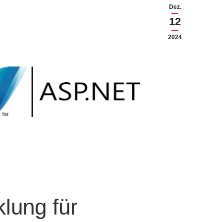
Dez.
12
2024
lung für