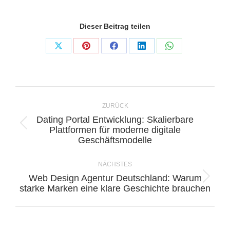
Dieser Beitrag teilen
Share
Share
Share
Share
Share
on
on
on
on
on
X
Pinterest
Facebook
LinkedIn
WhatsApp
Kommentarnavigation
ZURÜCK
Dating Portal Entwicklung: Skalierbare
Vorheriger
Plattformen für moderne digitale
Geschäftsmodelle
Beitrag:
NÄCHSTES
Web Design Agentur Deutschland: Warum
Nächster
starke Marken eine klare Geschichte brauchen
Beitrag: