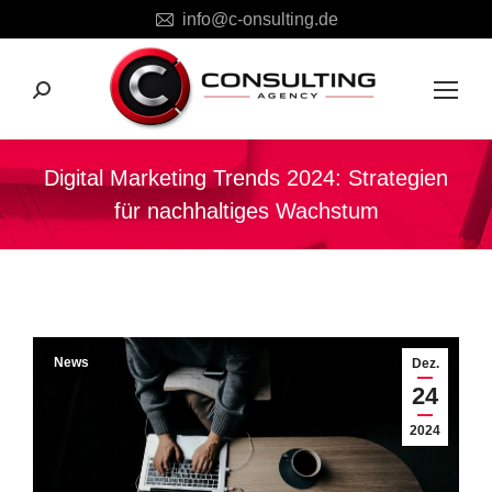
info@c-onsulting.de
Search:
Digital Marketing Trends 2024: Strategien
für nachhaltiges Wachstum
Sie befinden sich hier:
News
Dez.
24
2024