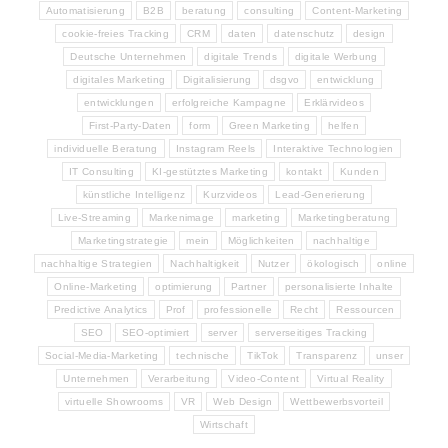
Automatisierung
B2B
beratung
consulting
Content-Marketing
cookie-freies Tracking
CRM
daten
datenschutz
design
Deutsche Unternehmen
digitale Trends
digitale Werbung
digitales Marketing
Digitalisierung
dsgvo
entwicklung
entwicklungen
erfolgreiche Kampagne
Erklärvideos
First-Party-Daten
form
Green Marketing
helfen
individuelle Beratung
Instagram Reels
Interaktive Technologien
IT Consulting
KI-gestütztes Marketing
kontakt
Kunden
künstliche Intelligenz
Kurzvideos
Lead-Generierung
Live-Streaming
Markenimage
marketing
Marketingberatung
Marketingstrategie
mein
Möglichkeiten
nachhaltige
nachhaltige Strategien
Nachhaltigkeit
Nutzer
ökologisch
online
Online-Marketing
optimierung
Partner
personalisierte Inhalte
Predictive Analytics
Prof
professionelle
Recht
Ressourcen
SEO
SEO-optimiert
server
serverseitiges Tracking
Social-Media-Marketing
technische
TikTok
Transparenz
unser
Unternehmen
Verarbeitung
Video-Content
Virtual Reality
virtuelle Showrooms
VR
Web Design
Wettbewerbsvorteil
Wirtschaft