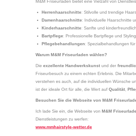
M&M Friseurladen bietet eine Vielzahl von Dienstleis
Herrenhaarschnitte
: Stilvolle und trendige Haar
Damenhaarschnitte
: Individuelle Haarschnitte 
Kinderhaarschnitte
: Sanfte und kinderfreundlic
Bartpflege
: Professionelle Bartpflege und Stylin
Pflegebehandlungen
: Spezialbehandlungen fü
Warum M&M Friseurladen wählen?
Die
exzellente Handwerkskunst
und der
freundli
Friseurbesuch zu einem echten Erlebnis. Die Mitarbe
verstehen es auch, auf die individuellen Wünsche 
ist der ideale Ort für alle, die Wert auf
Qualität
,
Pfl
Besuchen Sie die Webseite von M&M Friseurlad
Ich lade Sie ein, die Webseite von
M&M Friseurlad
Dienstleistungen zu werfen:
www.mmhairstyle-wetter.de