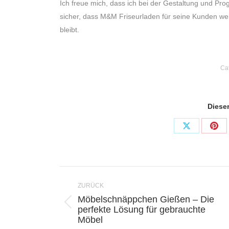
Ich freue mich, dass ich bei der Gestaltung und Pr
sicher, dass M&M Friseurladen für seine Kunden wei
bleibt.
Ca
Dieser
Share
Sha
on
on
X
Pint
Kommentarnavigation
ZURÜCK
Möbelschnäppchen Gießen – Die
Vorheriger
perfekte Lösung für gebrauchte
Möbel
Beitrag: