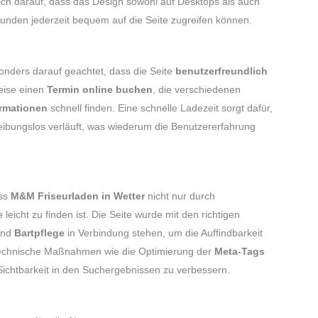
ich darauf, dass das Design sowohl auf Desktops als auch
 Kunden jederzeit bequem auf die Seite zugreifen können.
nders darauf geachtet, dass die Seite
benutzerfreundlich
eise einen
Termin online buchen
, die verschiedenen
rmationen
schnell finden. Eine schnelle Ladezeit sorgt dafür,
ibungslos verläuft, was wiederum die Benutzererfahrung
ass
M&M Friseurladen in Wetter
nicht nur durch
icht zu finden ist. Die Seite wurde mit den richtigen
nd
Bartpflege
in Verbindung stehen, um die Auffindbarkeit
echnische Maßnahmen wie die Optimierung der
Meta-Tags
Sichtbarkeit in den Suchergebnissen zu verbessern.