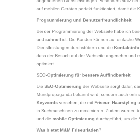
angebotenen Dienstleistungen. Besonders stolz bin 
auf mobilen Geräten perfekt funktioniert, damit die
Programmierung und Benutzerfreundlichkeit
Bei der Programmierung der Webseite habe ich beso
und
schnell
ist. Die Kunden können auf einfache W
Dienstleistungen durchstöbern und die
Kontaktinfo
dass der Besuch auf der Webseite angenehm und re
optimiert.
SEO-Optimierung für bessere Auffindbarkeit
Die
SEO-Optimierung
der Webseite sorgt dafür, d
Mundpropaganda bekannt wird, sondern auch online le
Keywords
versehen, die mit
Friseur
,
Haarstyling
u
in Suchmaschinen zu maximieren. Zudem wurden t
und die
mobile Optimierung
durchgeführt, um die 
Was bietet M&M Friseurladen?