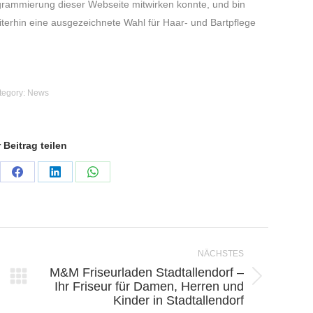
ogrammierung dieser Webseite mitwirken konnte, und bin
terhin eine ausgezeichnete Wahl für Haar- und Bartpflege
tegory:
News
 Beitrag teilen
re
Share
Share
Share
on
on
on
erest
Facebook
LinkedIn
WhatsApp
NÄCHSTES
M&M Friseurladen Stadtallendorf –
Nächster
Ihr Friseur für Damen, Herren und
Kinder in Stadtallendorf
Beitrag: