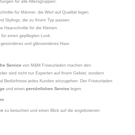
tungen für alle Altersgruppen:
schnitte für Männer, die Wert auf Qualität legen.
und Stylings, die zu Ihrem Typ passen.
he Haarschnitte für die Kleinen.
g für einen gepflegten Look.
r gesünderes und glänzenderes Haar.
che Service
von M&M Friseurladen machen den
iter sind nicht nur Experten auf ihrem Gebiet, sondern
und Bedürfnisse jedes Kunden einzugehen. Der Friseurladen
ege
und einen
persönlichen Service
legen.
en
en
zu besuchen und einen Blick auf die angebotenen