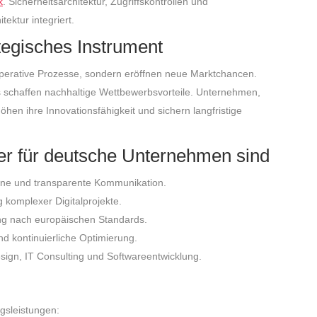
k
. Sicherheitsarchitektur, Zugriffskontrollen und
ektur integriert.
tegisches Instrument
perative Prozesse, sondern eröffnen neue Marktchancen.
s schaffen nachhaltige Wettbewerbsvorteile. Unternehmen,
rhöhen ihre Innovationsfähigkeit und sichern langfristige
ner für deutsche Unternehmen sind
ine und transparente Kommunikation.
komplexer Digitalprojekte.
 nach europäischen Standards.
d kontinuierliche Optimierung.
gn, IT Consulting und Softwareentwicklung.
ngsleistungen: