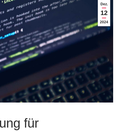
Dez.
12
2024
ung für