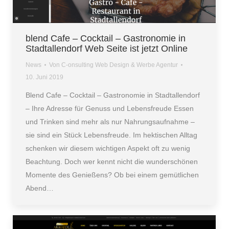
blend Cafe – Cocktail – Gastronomie in
Stadtallendorf Web Seite ist jetzt Online
News
Von
C-onsulting Web Design & Werbe Agentur
10. Juni 2019
Blend Cafe – Cocktail – Gastronomie in Stadtallendorf
– Ihre Adresse für Genuss und Lebensfreude Essen
und Trinken sind mehr als nur Nahrungsaufnahme –
sie sind ein Stück Lebensfreude. Im hektischen Alltag
schenken wir diesem wichtigen Aspekt oft zu wenig
Beachtung. Doch wer kennt nicht die wunderschönen
Momente des Genießens? Ob bei einem gemütlichen
Abend…