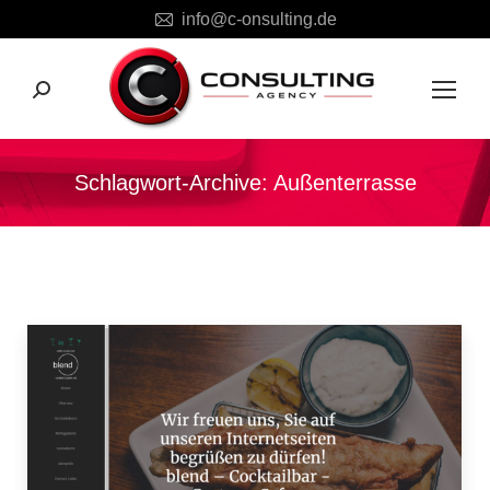
info@c-onsulting.de
Search:
Schlagwort-Archive:
Außenterrasse
Sie befinden sich hier: