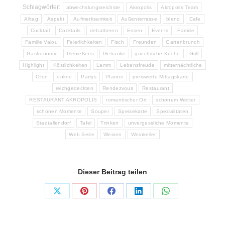
Schlagwörter:
abwechslungsreichste
Akropolis
Akropolis Team
Alltag
Aspekt
Aufmerksamkeit
Außenterrasse
blend
Cafe
Cocktail
Cocktails
debattieren
Essen
Events
Familie
Familie Vaiou
Feierlichkeiten
Fisch
Freunden
Gartenbrunch
Gastronomie
Genießens
Getränke
griechische Küche
Grill
Highlight
Köstlichkeiten
Lamm
Lebensfreude
mitternächtliche
Ofen
online
Partys
Pfanne
preiswerte Mittagskarte
reichgedeckten
Rendezvous
Restaurant
RESTAURANT AKROPOLIS
romantischer Ort
schönem Wetter
schönen Momente
Souper
Speisekarte
Spezialitäten
Stadtallendorf
Tafel
Trinken
unvergessliche Momente
Web Seite
Weinen
Weinkeller
Dieser Beitrag teilen
Share
Share
Share
Share
Share
on
on
on
on
on