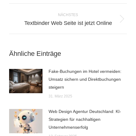
X
Pinterest
Facebook
LinkedIn
WhatsApp
Kommentarnavigation
NÄCHSTES
Nächster
Textbinder Web Seite ist jetzt Online
Beitrag:
Ähnliche Einträge
Fake-Buchungen im Hotel vermeiden:
Umsatz sichern und Direktbuchungen
steigern
31. März 2025
Web Design Agentur Deutschland: KI-
Strategien für nachhaltigen
Unternehmenserfolg