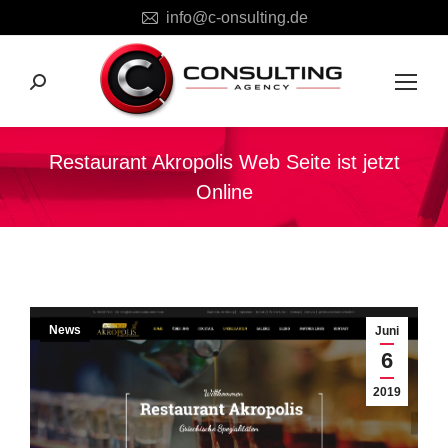
info@c-onsulting.de
Search:
Restaurant Akropolis Web Seite ist jetzt
Online
Sie befinden sich hier:
News
Juni
6
2019