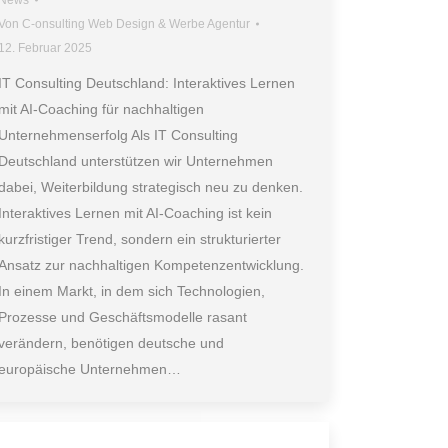
News
Von
C-onsulting Web Design & Werbe Agentur
12. Februar 2025
IT Consulting Deutschland: Interaktives Lernen
mit AI-Coaching für nachhaltigen
Unternehmenserfolg Als IT Consulting
Deutschland unterstützen wir Unternehmen
dabei, Weiterbildung strategisch neu zu denken.
Interaktives Lernen mit AI-Coaching ist kein
kurzfristiger Trend, sondern ein strukturierter
Ansatz zur nachhaltigen Kompetenzentwicklung.
In einem Markt, in dem sich Technologien,
Prozesse und Geschäftsmodelle rasant
verändern, benötigen deutsche und
europäische Unternehmen…