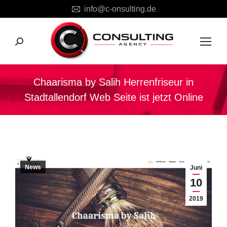
info@c-onsulting.de
Search:
Chaarisma by Salih Herrenfriseur in
Stadtallendorf Web Seite ist jetzt Online
Sie befinden sich hier:
News
Juni
10
2019