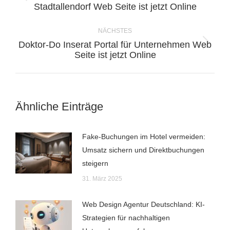
Vorheriger
Stadtallendorf Web Seite ist jetzt Online
Beitrag:
NÄCHSTES
Doktor-Do Inserat Portal für Unternehmen Web
Nächster
Seite ist jetzt Online
Beitrag:
Ähnliche Einträge
Fake-Buchungen im Hotel vermeiden:
Umsatz sichern und Direktbuchungen
steigern
31. März 2025
Web Design Agentur Deutschland: KI-
Strategien für nachhaltigen