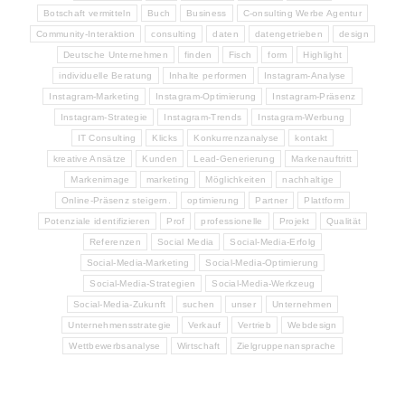
Botschaft vermitteln
Buch
Business
C-onsulting Werbe Agentur
Community-Interaktion
consulting
daten
datengetrieben
design
Deutsche Unternehmen
finden
Fisch
form
Highlight
individuelle Beratung
Inhalte performen
Instagram-Analyse
Instagram-Marketing
Instagram-Optimierung
Instagram-Präsenz
Instagram-Strategie
Instagram-Trends
Instagram-Werbung
IT Consulting
Klicks
Konkurrenzanalyse
kontakt
kreative Ansätze
Kunden
Lead-Generierung
Markenauftritt
Markenimage
marketing
Möglichkeiten
nachhaltige
Online-Präsenz steigern.
optimierung
Partner
Plattform
Potenziale identifizieren
Prof
professionelle
Projekt
Qualität
Referenzen
Social Media
Social-Media-Erfolg
Social-Media-Marketing
Social-Media-Optimierung
Social-Media-Strategien
Social-Media-Werkzeug
Social-Media-Zukunft
suchen
unser
Unternehmen
Unternehmensstrategie
Verkauf
Vertrieb
Webdesign
Wettbewerbsanalyse
Wirtschaft
Zielgruppenansprache