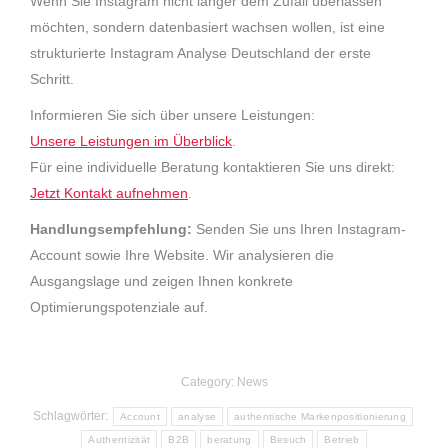
Wenn Sie Instagram nicht länger dem Zufall überlassen
möchten, sondern datenbasiert wachsen wollen, ist eine
strukturierte Instagram Analyse Deutschland der erste
Schritt.
Informieren Sie sich über unsere Leistungen:
Unsere Leistungen im Überblick
.
Für eine individuelle Beratung kontaktieren Sie uns direkt:
Jetzt Kontakt aufnehmen
.
Handlungsempfehlung:
Senden Sie uns Ihren Instagram-
Account sowie Ihre Website. Wir analysieren die
Ausgangslage und zeigen Ihnen konkrete
Optimierungspotenziale auf.
Category:
News
Schlagwörter:
Account
analyse
authentische Markenpositionierung
Authentizität
B2B
beratung
Besuch
Betrieb