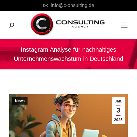
info@c-onsulting.de
Search:
Instagram Analyse für nachhaltiges
Unternehmenswachstum in Deutschland
Sie befinden sich hier:
News
Jan.
3
2025