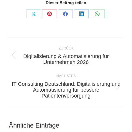
Dieser Beitrag teilen
Share
Share
Share
Share
Share
on
on
on
on
on
X
Pinterest
Facebook
LinkedIn
WhatsApp
Kommentarnavigation
ZURÜCK
Digitalisierung & Automatisierung für
Vorheriger
Unternehmen 2026
Beitrag:
NÄCHSTES
IT Consulting Deutschland: Digitalisierung und
Nächster
Automatisierung für bessere
Patientenversorgung
Beitrag:
Ähnliche Einträge