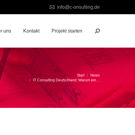
info@c-onsulting.de
r uns
Kontakt
Projekt starten
Search:
Sie befinden sich hier:
Start
News
IT Consulting Deutschland: Warum ein…