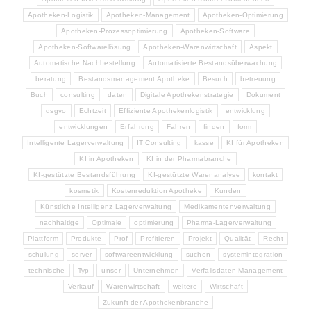
Apotheken-Logistik
Apotheken-Management
Apotheken-Optimierung
Apotheken-Prozessoptimierung
Apotheken-Software
Apotheken-Softwarelösung
Apotheken-Warenwirtschaft
Aspekt
Automatische Nachbestellung
Automatisierte Bestandsüberwachung
beratung
Bestandsmanagement Apotheke
Besuch
betreuung
Buch
consulting
daten
Digitale Apothekenstrategie
Dokument
dsgvo
Echtzeit
Effiziente Apothekenlogistik
entwicklung
entwicklungen
Erfahrung
Fahren
finden
form
Intelligente Lagerverwaltung
IT Consulting
kasse
KI für Apotheken
KI in Apotheken
KI in der Pharmabranche
KI-gestützte Bestandsführung
KI-gestützte Warenanalyse
kontakt
kosmetik
Kostenreduktion Apotheke
Kunden
Künstliche Intelligenz Lagerverwaltung
Medikamentenverwaltung
nachhaltige
Optimale
optimierung
Pharma-Lagerverwaltung
Plattform
Produkte
Prof
Profitieren
Projekt
Qualität
Recht
schulung
server
softwareentwicklung
suchen
systemintegration
technische
Typ
unser
Unternehmen
Verfallsdaten-Management
Verkauf
Warenwirtschaft
weitere
Wirtschaft
Zukunft der Apothekenbranche