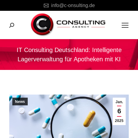
info@c-onsulting.de
Search:
IT Consulting Deutschland: Intelligente
Lagerverwaltung für Apotheken mit KI
Sie befinden sich hier:
News
Jan.
6
2025