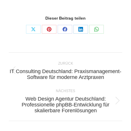
Dieser Beitrag teilen
Share
Share
Share
Share
Share
on
on
on
on
on
X
Pinterest
Facebook
LinkedIn
WhatsApp
Kommentarnavigation
ZURÜCK
IT Consulting Deutschland: Praxismanagement-
Vorheriger
Software für moderne Arztpraxen
Beitrag:
NÄCHSTES
Web Design Agentur Deutschland:
Nächster
Professionelle phpBB-Entwicklung für
skalierbare Forenlösungen
Beitrag: